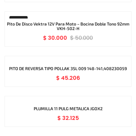
-40%
Pito De Disco Vektra 12V Para Moto – Bocina Doble Tono 92mm
VKH-502-H
$
30.000
$
50.000
PITO DE REVERSA TIPO POLLAK 3SL 009 148-141,408230059
$
45.206
PLUMILLA 11 PULG METALICA JGOX2
$
32.125