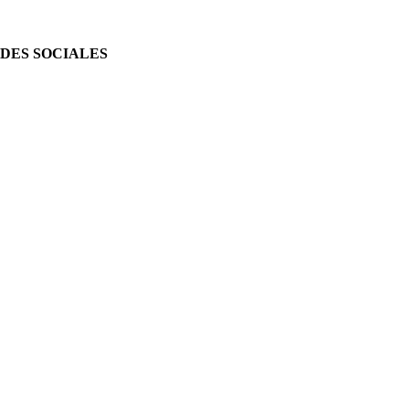
DES SOCIALES
tagram
cebook
tube
atsapp