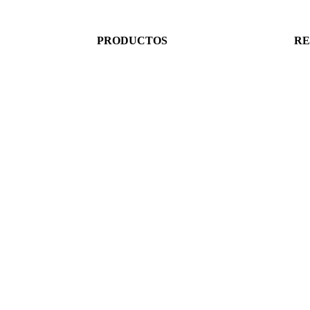
PRODUCTOS
RE
Repuestos Mecánicos
Ins
isas
Lujos y Accesorios
Fa
Cables Eléctricos
You
Miscelanea Eléctrica
Wh