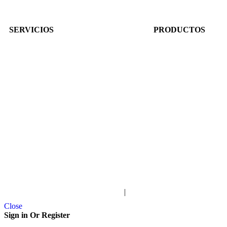
SERVICIOS
PRODUCTOS
Conviértete en Distribuidor
Iluminación
Distribuidores: Gestionar pedidos
Plumillas Limpiaparabr
Distribuidores: Pagos por PSE
Pitos
Servicio
Repuestos Eléctricos
Nosotros
Trabaja con Nosotros
Contacto
Términos y condiciones de servicio
|
Política de privacidad
Close
Sign in Or Register