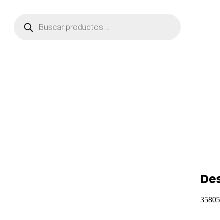
De
35805