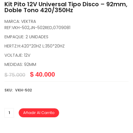
Kit Pito 12V Universal Tipo Disco – 92mm,
Doble Tono 420/350Hz
MARCA: VEKTRA
REF:VKH-502,JN-502RED,0709081
EMPAQUE: 2 UNIDADES
HERTZ:H:420*20HZ L:350*20HZ
VOLTAJE: 12V
MEDIDAS: 92MM
$
40.000
$
75.000
SKU:
VKH-502
Añadir Al Carrito