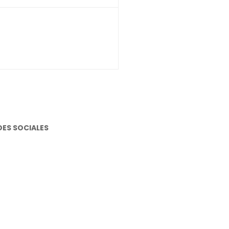
DES SOCIALES
stagram
cebook
utube
atsapp