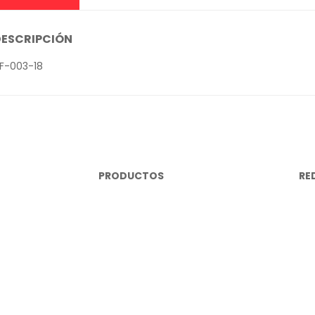
DESCRIPCIÓN
F-003-18
PRODUCTOS
RE
Repuestos Mecánicos
In
brisas
Lujos y Accesorios
Fa
Cables Eléctricos
Yo
Miscelanea Eléctrica
Wh