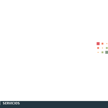
Productos Relacionados
FORRO PARA TIMON NEG
$
20.5
FORRO PARA TIMON NEG
$
20.5
TAPETES UNIVERSAL DE CAUCHO NEGR
SERVICIOS