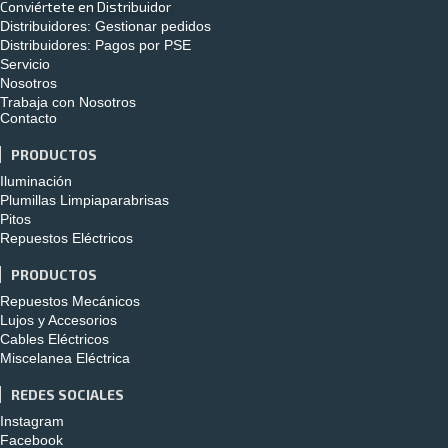
$
56.0
Conviértete en Distribuidor
Distribuidores: Gestionar pedidos
Distribuidores: Pagos por PSE
Servicio
Nosotros
Trabaja con Nosotros
TAPETE METALIZADO CARB
Contacto
$
32.3
PRODUCTOS
Iluminación
Plumillas Limpiaparabrisas
Pitos
Repuestos Eléctricos
TAPETE METALIZADO AZ
$
32.3
PRODUCTOS
Repuestos Mecánicos
Lujos y Accesorios
Cables Eléctricos
Miscelanea Eléctrica
REDES SOCIALES
Instagram
Facebook