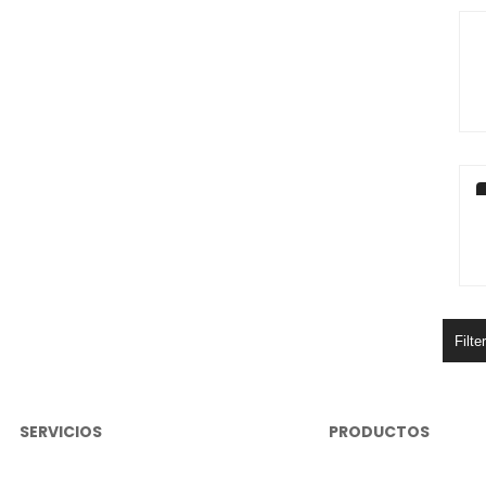
Filte
SERVICIOS
PRODUCTOS
Conviértete en Distribuidor
Iluminación