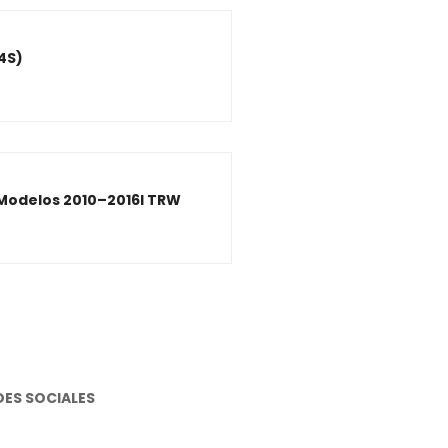
4S)
 Modelos 2010–2016I TRW
DES SOCIALES
stagram