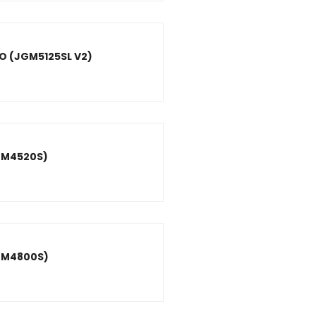
 (JGM5125SL V2)
GM4520S)
GM4800S)