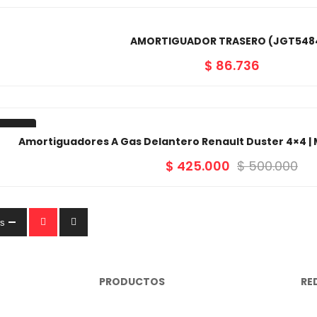
AMORTIGUADOR TRASERO (JGT548
$
86.736
-15%
Amortiguadores A Gas Delantero Renault Duster 4×4 |
$
425.000
$
500.000
rs
PRODUCTOS
RE
Repuestos Mecánicos
In