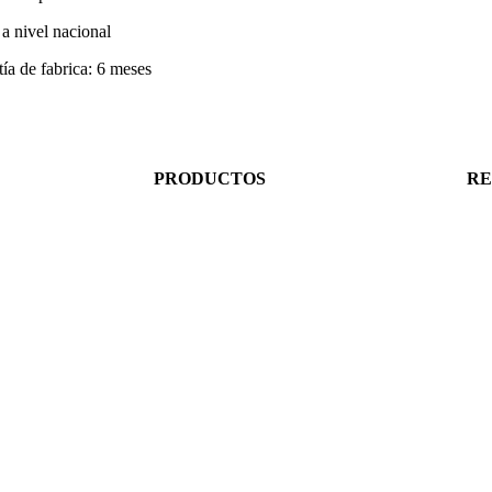
a nivel nacional
ía de fabrica: 6 meses
PRODUCTOS
RE
Repuestos Mecánicos
Ins
isas
Lujos y Accesorios
Fa
Cables Eléctricos
You
Miscelanea Eléctrica
Wh