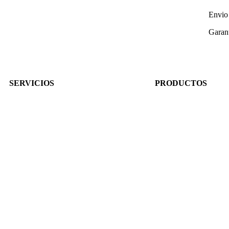
Envio 
Garant
SERVICIOS
PRODUCTOS
Conviértete en Distribuidor
Iluminación
Distribuidores: Gestionar pedidos
Plumillas Limpiaparabr
Distribuidores: Pagos por PSE
Pitos
Servicio
Repuestos Eléctricos
Nosotros
Trabaja con Nosotros
Contacto