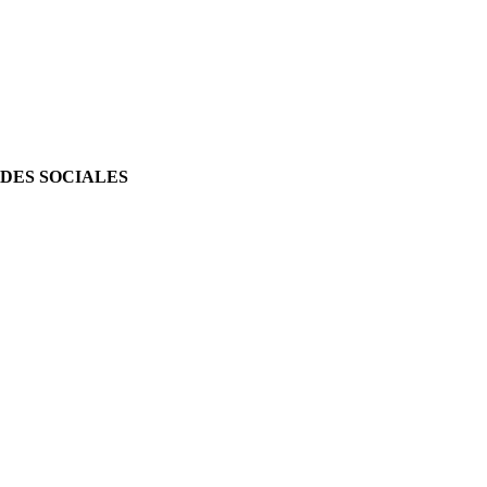
DES SOCIALES
tagram
cebook
tube
atsapp