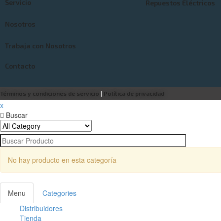
Servicio
Repuestos Eléctricos
Nosotros
Trabaja con Nosotros
Contacto
Términos y condiciones de servicio
|
Política de privacidad
x
Buscar
No hay producto en esta categoría
Menu
Categories
Distribuidores
Tienda