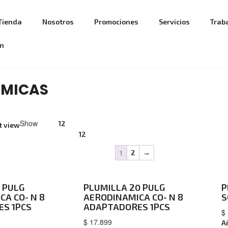
Tienda
Nosotros
Promociones
Servicios
Trab
ón
ÁMICAS
Show
12
t view
12
1
2
→
 PULG
PLUMILLA 20 PULG
P
A CO- N 8
AERODINAMICA CO- N 8
S
S 1PCS
ADAPTADORES 1PCS
$
$
17.899
A