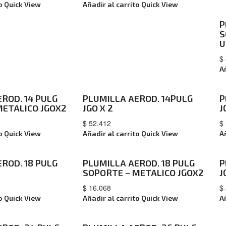
o
Quick View
Añadir al carrito
Quick View
P
S
U
$
A
ROD. 14 PULG
PLUMILLA AEROD. 14PULG
P
METALICO JGOX2
JGO X 2
J
$
52.412
$
o
Quick View
Añadir al carrito
Quick View
A
ROD. 18 PULG
PLUMILLA AEROD. 18 PULG
P
SOPORTE – METALICO JGOX2
J
$
16.068
$
o
Quick View
Añadir al carrito
Quick View
A