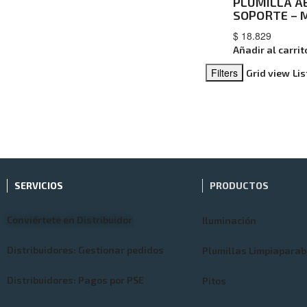
PLUMILLA A
SOPORTE – 
$
18.829
Añadir al carrit
Filters
Grid view
Lis
SERVICIOS
PRODUCTOS
Conviértete en Distribuidor
Iluminación
Distribuidores: Gestionar pedidos
Plumillas Limpiaparab
Distribuidores: Pagos por PSE
Pitos