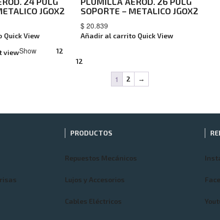
EROD. 24 PULG
PLUMILLA AEROD. 26 PULG
METALICO JGOX2
SOPORTE – METALICO JGOX2
$
20.839
o
Quick View
Añadir al carrito
Quick View
Show
12
t view
12
1
2
→
PRODUCTOS
RE
Repuestos Mecánicos
Ins
risas
Lujos y Accesorios
Fac
Cables Eléctricos
Yout