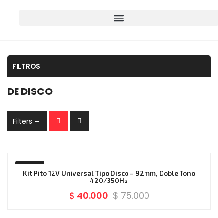
FILTROS
DE DISCO
Filters
-47%
Kit Pito 12V Universal Tipo Disco – 92mm, Doble Tono
420/350Hz
$
40.000
$
75.000