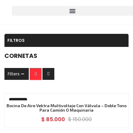
FILTROS
CORNETAS
Filters
-43%
Bocina De Aire Vektra Multivoltaje Con Válvula – Doble Tono
Para Camión O Maquinaria
$
85.000
$
150.000