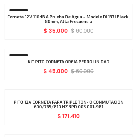
-42%
Corneta 12V 110dB A Prueba De Agua – Modelo DL137J Black,
80mm, Alta Frecuencia
$
35.000
$
60.000
-25%
KIT PITO CORNETA OREJA PERRO UNIDAD
$
45.000
$
60.000
PITO 12V CORNETA FARA TRIPLE TON- O CONMUTACION
600/765/810 HZ 3PD 003 001-981
$
171.410