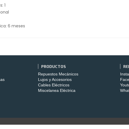
: 1
ional
ica: 6 meses
PRODUCTOS
RE
Repuestos Mecánicos
Inst
sas
Lujos y Accesorios
Fac
Cables Eléctricos
Yout
Miscelanea Eléctrica
Wha