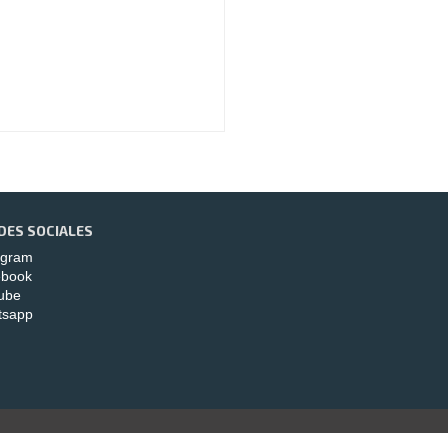
DES SOCIALES
agram
ebook
ube
tsapp