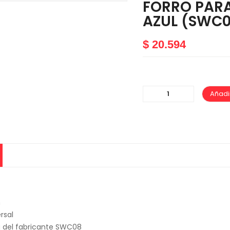
FORRO PAR
AZUL (SWC
$
20.594
Añadir
n
rsal
 del fabricante SWC08