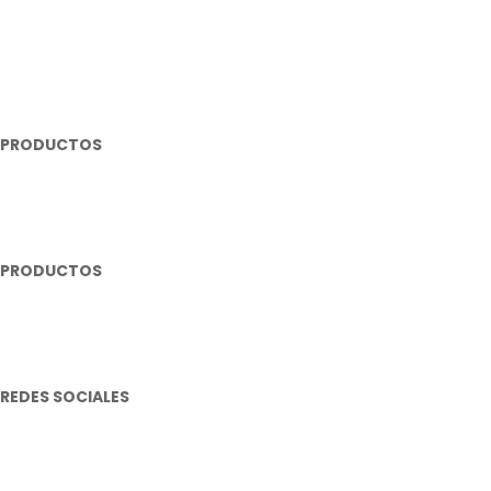
Distribuidores: Gestionar pedidos
Distribuidores: Pagos por PSE
Servicio
Nosotros
Trabaja con Nosotros
-25%
BUJIA 
Contacto
$
3
PRODUCTOS
Iluminación
Plumillas Limpiaparabrisas
Pitos
Repuestos Eléctricos
-20%
BUJIA EN
PRODUCTOS
$
2
Repuestos Mecánicos
Lujos y Accesorios
Cables Eléctricos
Miscelanea Eléctrica
REDES SOCIALES
Instagram
Facebook
Youtube