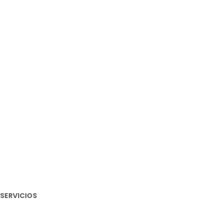
Productos Relacionados
BUJIA
-4%
BUJIA
$
2
SERVICIOS
-29%
BUJI
Conviértete en Distribuidor
$
2