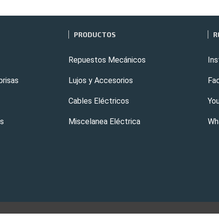
PRODUCTOS
R
Repuestos Mecánicos
In
brisas
Lujos y Accesorios
Fa
Cables Eléctricos
Yo
os
Miscelanea Eléctrica
Wh