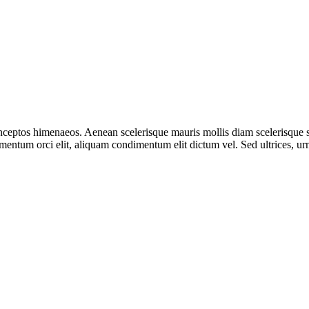
r inceptos himenaeos. Aenean scelerisque mauris mollis diam scelerisque
entum orci elit, aliquam condimentum elit dictum vel. Sed ultrices, urna