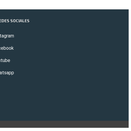
EDES SOCIALES
stagram
cebook
utube
atsapp