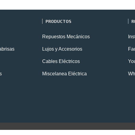
PRODUCTOS
R
Repuestos Mecánicos
In
abrisas
Lujos y Accesorios
Fa
Cables Eléctricos
Yo
s
Miscelanea Eléctrica
Wh