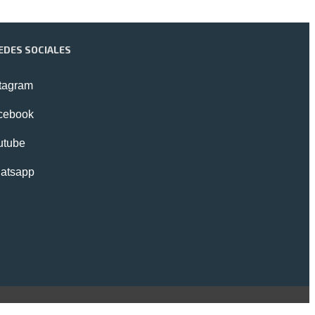
EDES SOCIALES
stagram
cebook
utube
atsapp