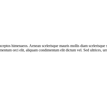
r inceptos himenaeos. Aenean scelerisque mauris mollis diam scelerisque
entum orci elit, aliquam condimentum elit dictum vel. Sed ultrices, urna