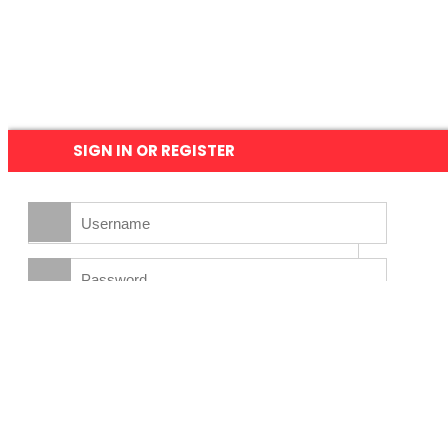
SIGN IN OR REGISTER
Forgot your password?
NEW HERE?