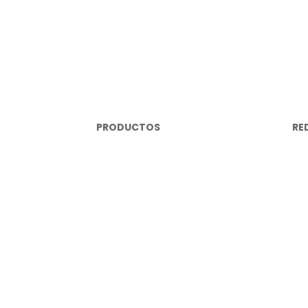
PRODUCTOS
RE
Repuestos Mecánicos
In
brisas
Lujos y Accesorios
Fa
Cables Eléctricos
Yo
Miscelanea Eléctrica
Wh