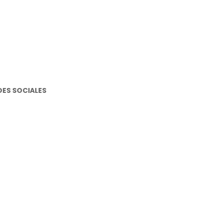
DES SOCIALES
stagram
cebook
utube
atsapp