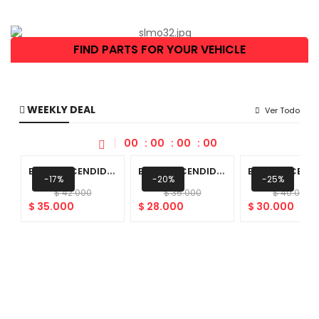
FIND PARTS FOR YOUR VEHICLE
WEEKLY DEAL
Ver Todo
00
00
00
00
B
UJIA ENCENDIDO (BPR6EF)
B
UJIA ENCENDIDO (BPR5ES-BPR5EY)
-17%
-20%
-25%
$
42.000
$
35.000
$
40.000
$
35.000
$
28.000
$
30.000