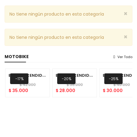
×
No tiene ningún producto en esta categoría
×
No tiene ningún producto en esta categoría
MOTOBIKE
Ver Todo
B
UJIA ENCENDIDO (BPR6EF)
B
UJIA ENCENDIDO (BPR5ES-BPR5EY)
UJIA
-17%
-20%
-25%
$
42.000
$
35.000
$
40.000
$
35.000
$
28.000
$
30.000